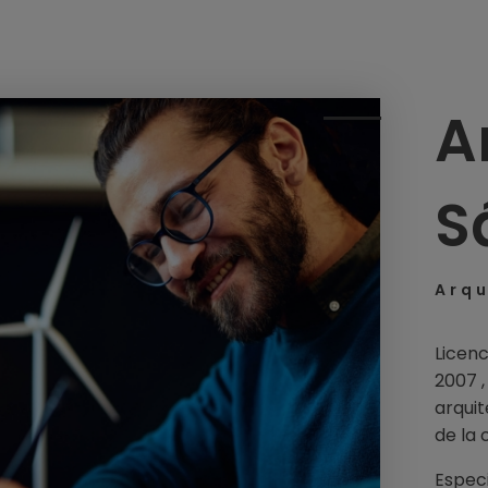
A
S
Arqu
Licenc
2007 ,
arquit
de la 
Especi