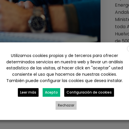
Energé
Andalu
Minist
toda A
Huelva
de 500
labora
Utilizamos cookies propias y de terceros para ofrecer
Cuenta
determinados servicios en nuestra web y llevar un análisis
de
pr
estadístico de las visitas, al hacer click en "aceptar" usted
unifam
consiente el uso que hacemos de nuestras cookies.
También puede configurar las cookies que desea instalar.
edific
Leer más
Acepto
Configuración de cookies
Desde
espec
Rechazar
la tra
elabor