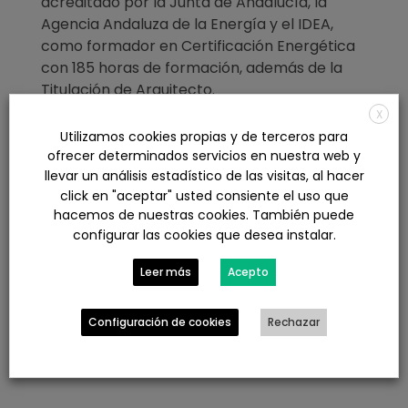
acreditado por la Junta de Andalucía, la
Agencia Andaluza de la Energía y el IDEA,
como formador en Certificación Energética
con 185 horas de formación, además de la
Titulación de Arquitecto.
X
Somos la mejor opción para conseguir su
Utilizamos cookies propias y de terceros para
certificado energético en Huelva
.
ofrecer determinados servicios en nuestra web y
llevar un análisis estadístico de las visitas, al hacer
click en "aceptar" usted consiente el uso que
hacemos de nuestras cookies. También puede
Puede solicitar información sin compromiso
configurar las cookies que desea instalar.
para la obtención de su
certificado energético
en Huelva
, Sevilla o cualquier otra provincia de
Leer más
Acepto
Andalucía a través de nuestro teléfono, email o
rellenando nuestro
>>
formulario de contacto
Configuración de cookies
Rechazar
<<