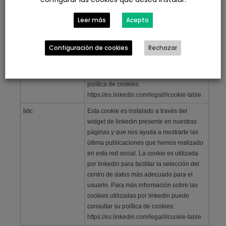
en esta red social. La cookie es utilizada
Leer más
Acepto
por linkedin para recordar la configuración
de idioma de un usuario y garantizar que
LinkedIn.com se muestra en el idioma
Configuración de cookies
Rechazar
elegido por el usuario en su configuración.
Para más información sobre las cookies
utilizadas por linkedin puede consultar su
política de cookies:
https://es.linkedin.com/legal/l/cookie-table
lidc
Esta cookie es instalado a través del
widget de linkedin presente en nuestras
páginas y que nos ayuda a mostrarte las
última publicaciones que hemos realizado
en esta red social. La cookie es utilizada
por linkedin para facilitar la selección del
centro de datos más adecuado para el
usuario. Para más información sobre las
cookies utilizadas por linkedin puede
consultar su política de cookies:
https://es.linkedin.com/legal/l/cookie-table