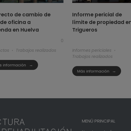
yecto de cambio de
Informe pericial de
de oficina a
límite de propiedad e
enda en Huelva
Trigueros
0
ectos
Trabajos realizados
Informes periciales
Trabajos realizados
s información
Más información
MENÚ PRINCIPAL