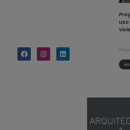
Pro
uso 
vivi
Proy
Má