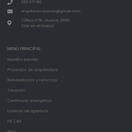
658 971 180
arquitecto.snavas@gmail.com
C/Rico nº16 , Huelva, 21001
(Ver en el mapa)
MENÚ PRINCIPAL
Nuestro estudio
Proyectos de arquitectura
Rehabilitación y reformas
Tasación
Certificado energético
Licencia de apertura
ITE / IEE
Blog