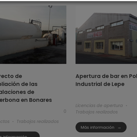
yecto de
Apertura de bar en Pol
iación de las
Industrial de Lepe
alaciones de
terbona en Bonares
Licencias de apertura
0
Trabajos realizados
ectos
Trabajos realizados
Más información
s información