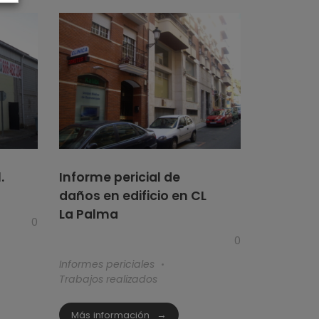
.
Informe pericial de
daños en edificio en CL
La Palma
0
0
Informes periciales
Trabajos realizados
Más información