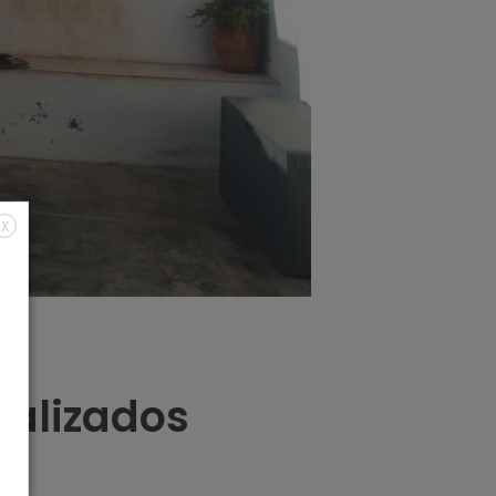
X
ealizados