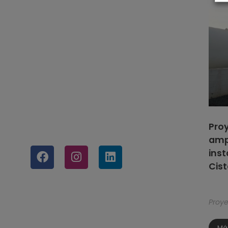
Pro
ampl
inst
Cis
Proy
Má