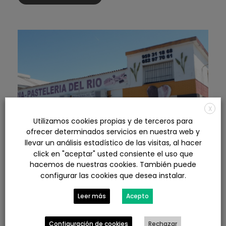
X
Utilizamos cookies propias y de terceros para
ofrecer determinados servicios en nuestra web y
llevar un análisis estadístico de las visitas, al hacer
click en "aceptar" usted consiente el uso que
hacemos de nuestras cookies. También puede
configurar las cookies que desea instalar.
Certificado descriptivo y gráfico de
Leer más
Acepto
nave en Punta Umbría
Configuración de cookies
Rechazar
0