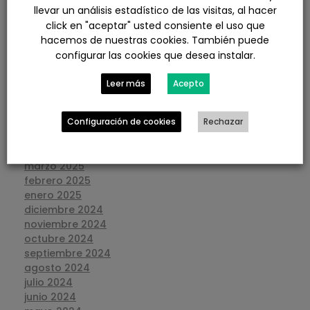
febrero 2026
llevar un análisis estadístico de las visitas, al hacer
enero 2026
click en "aceptar" usted consiente el uso que
diciembre 2025
hacemos de nuestras cookies. También puede
noviembre 2025
configurar las cookies que desea instalar.
octubre 2025
septiembre 2025
Leer más
Acepto
agosto 2025
julio 2025
Configuración de cookies
Rechazar
junio 2025
mayo 2025
abril 2025
marzo 2025
febrero 2025
enero 2025
diciembre 2024
noviembre 2024
octubre 2024
septiembre 2024
agosto 2024
julio 2024
junio 2024