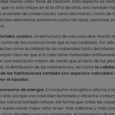
dad menos valor tiene de tasación. Este aspecto es rea
que no sólo influye en él la cifra de años, sino también 
el estado de conservación, tanto del interior, como de l
iene bien elementos exteriores como terrazas, ventanas, b
ra.
eriales usados.
La estructura de una casa dice mucho d
sí como de los constructores que la han realizado. Por ello
pectos como la calidad de los materiales tanto del interi
jemplo claro es que si la casa tiene materiales antihumedad
er una valoración mayor de media que el resto de los pis
ás, la distribución de las habitaciones, así como
la calidad
s de las habitaciones también son aspectos valorados
or el tasador.
y consumo de energía
. El consumo energético afecta a la
no sólo porque una casa bien iluminada y eficiente consu
 luz natural también influye. De forma que todas las casa
r suelen tener mejor valor al ser más calientes y más con
 otros detalles como los materiales, el aislamiento de las