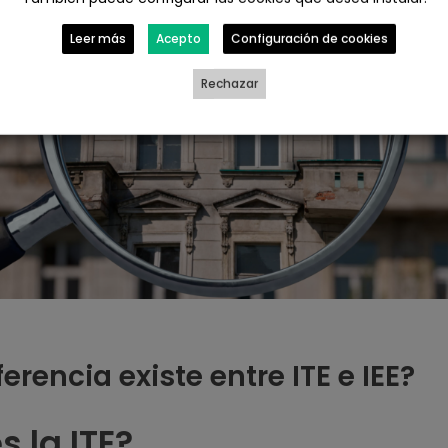
Leer más
Acepto
Configuración de cookies
Rechazar
erencia existe entre ITE e IEE?
s la ITE?