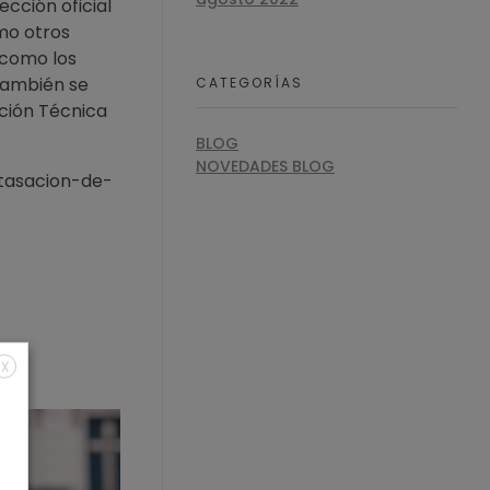
cción oficial
omo otros
 como los
también se
CATEGORÍAS
cción Técnica
BLOG
NOVEDADES BLOG
-tasacion-de-
X