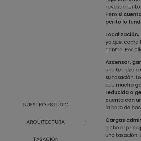
revestimiento 
Pero
si cuent
perito lo ten
Localización.
ya que, como t
centro. Por el
Ascensor, gar
una terraza o 
su tasación. L
que
mucha gen
reducida o ge
cuenta con u
NUESTRO ESTUDIO
la hora de ha
Cargas admini
ARQUITECTURA
dicho al princ
una tasación. 
TASACIÓN