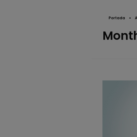
Portada
»
A
Month