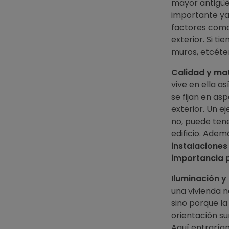
mayor antigüe
importante ya 
factores como 
exterior. Si t
muros, etcéte
Calidad y mat
vive en ella a
se fijan en as
exterior. Un e
no, puede ten
edificio. Adem
instalacione
importancia p
Iluminación 
una vivienda 
sino porque la
orientación su
Aquí entrarían