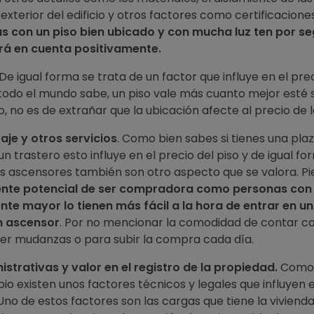
exterior del edificio y otros factores como certificacione
as con un piso bien ubicado y con mucha luz ten por se
drá en cuenta positivamente.
De igual forma se trata de un factor que influye en el prec
odo el mundo sabe, un piso vale más cuanto mejor esté s
lo, no es de extrañar que la ubicación afecte al precio de l
aje y otros servicios
. Como bien sabes si tienes una plaz
un trastero esto influye en el precio del piso y de igual f
os ascensores también son otro aspecto que se valora. P
te potencial de ser compradora como personas con
nte mayor lo tienen más fácil a la hora de entrar en un 
n ascensor
. Por no mencionar la comodidad de contar c
cer mudanzas o para subir la compra cada día.
strativas y valor en el registro de la propiedad.
Como
ipio existen unos factores técnicos y legales que influyen e
Uno de estos factores son las cargas que tiene la vivienda