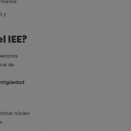
ormente:
, y
l IEE?
ietarios
ras de
ntigüedad
tituir núcleo
s