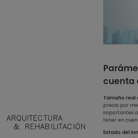
Paráme
cuenta 
Tamaño real d
precio por me
importantes a
tener en cuent
Estado del in
Arquitecto Huelva
Estudio de Arquitectura en Huelva