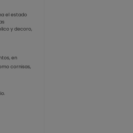
a el estado
as
lico y decoro,
ntos, en
como cornisas,
io.