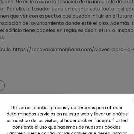
ueño. No es lo mismo la tasación de un inmueble de prote
l. Por ello, el tasador tiene en cuenta este factor así c
enen que ver con aspectos que puedan influir en el futuro
ropiación del ayuntamiento donde esté el piso. Además, 
l edificio tiene papeles en regla, es decir, el ITE o Inspe
es.
tículo: https://renovaliainmobiliaria.com/claves-para-la
Utilizamos cookies propias y de terceros para ofrecer
determinados servicios en nuestra web y llevar un análisis
estadístico de las visitas, al hacer click en "aceptar" usted
consiente el uso que hacemos de nuestras cookies.
También puede configurar las cookies que desea instalar.