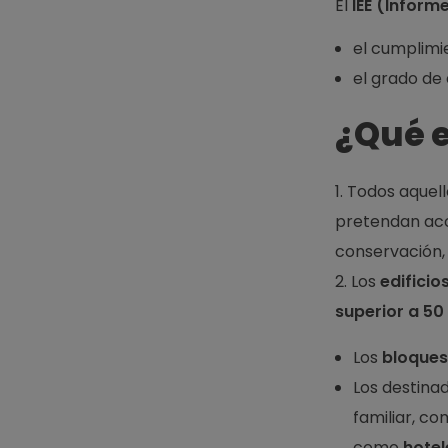
El
IEE (Informe
el cumplimie
el grado de 
¿Qué e
Todos aquell
pretendan aco
conservación, 
Los
edificio
superior a 50
Los
bloques
Los destinad
familiar, c
como
hotel