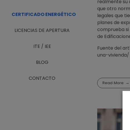
realmente su d
que otro norma
CERTIFICADO ENERGÉTICO
legales que ti
planes de exp
comprueba si e
LICENCIAS DE APERTURA
de Edificacion
ITE / IEE
Fuente del ar
una-vivienda/
BLOG
CONTACTO
Read More