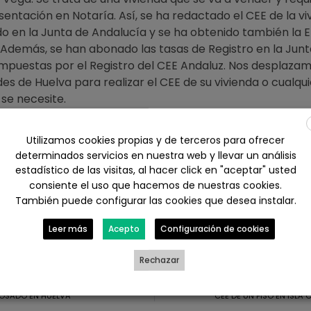
entación en Notaría. Así, se ha redactado el CEE de la vi
do en la Junta de Andalucía y se ha obtenido también la E
 Además, se han abonado las tasas de Registro en la Junt
impuestas por el Registro del CEE Andaluz. Nos desplaza
des de Huelva para realizar el CEE de su vivienda o cualqui
 se necesite.
ctar con nosotros en Calle Rico nº16, Huelva por tlf. al 6
Utilizamos cookies propias y de terceros para ofrecer
ace web
https://www.arquitectohuelva.com/presupuesto-
determinados servicios en nuestra web y llevar un análisis
huelva/
estadístico de las visitas, al hacer click en "aceptar" usted
consiente el uso que hacemos de nuestras cookies.
También puede configurar las cookies que desea instalar.
ebook
X
LinkedIn
WhatsApp
Leer más
Acepto
Configuración de cookies
il
Rechazar
DOSADO EN HUELVA
CEE DE UN PISO EN ISLA