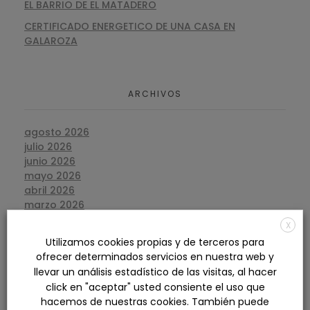
EL BARRIO DE EL MATADERO
CERTIFICADO ENERGETICO DE UNA CASA EN
GALAROZA
ARCHIVOS
agosto 2026
julio 2026
junio 2026
mayo 2026
abril 2026
marzo 2026
febrero 2026
X
enero 2026
Utilizamos cookies propias y de terceros para
diciembre 2025
ofrecer determinados servicios en nuestra web y
noviembre 2025
llevar un análisis estadístico de las visitas, al hacer
octubre 2025
click en "aceptar" usted consiente el uso que
septiembre 2025
hacemos de nuestras cookies. También puede
agosto 2025