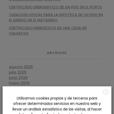
CERTIFICADO ENERGERTICO DE UN PISO EN EL PORTIL
TASACION OFICIAL PARA LA HIPOTECA DE UN PISO EN
EL BARRIO DE EL MATADERO
CERTIFICADO ENERGETICO DE UNA CASA EN
GALAROZA
ARCHIVOS
agosto 2026
julio 2026
junio 2026
mayo 2026
abril 2026
X
marzo 2026
Utilizamos cookies propias y de terceros para
febrero 2026
ofrecer determinados servicios en nuestra web y
enero 2026
llevar un análisis estadístico de las visitas, al hacer
diciembre 2025