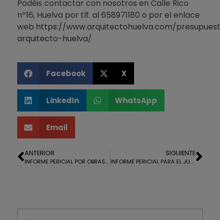
Podéis contactar con nosotros en Calle Rico
nº16, Huelva por tlf. al 658971180 o por el enlace
web
https://www.arquitectohuelva.com/presupues
arquitecto-huelva/
Facebook
X
LinkedIn
WhatsApp
Email
ANTERIOR
SIGUIENTE
INFORME PERICIAL POR OBRAS REALIZADAS EN UN CUARTO DE BAÑO
INFORME PERICIAL PARA EL JUZGADO POR HUMEDADES EN VIVIENDA