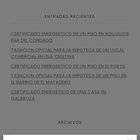
ENTRADAS RECIENTES
CERTIFICADO ENERGERTICO DE UN PISO EN BOLLULLOS
PAR DEL CONDADO
TASACION OFICIAL PARA LA HIPOTECA DE UN LOCAL
COMERCIAL EN ISLA CRISTINA
CERTIFICADO ENERGERTICO DE UN PISO EN EL PORTIL
TASACION OFICIAL PARA LA HIPOTECA DE UN PISO EN
EL BARRIO DE EL MATADERO
CERTIFICADO ENERGETICO DE UNA CASA EN
GALAROZA
ARCHIVOS
agosto 2026