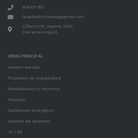
658 971 180
arquitecto.snavas@gmail.com
C/Rico nº16 , Huelva, 21001
(Ver en el mapa)
MENÚ PRINCIPAL
Nuestro estudio
Proyectos de arquitectura
Rehabilitación y reformas
Tasación
Certificado energético
Licencia de apertura
ITE / IEE