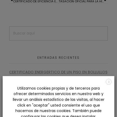
CERTIFICADO DE EFICIENCIA ENERGETICA DE UN ADOSADO EN ALJARAQUE
TASACION OFICIAL PARA LA HIPOTECA DE UNA CASA EN ALJARAQUE
ENTRADAS RECIENTES
CERTIFICADO ENERGERTICO DE UN PISO EN BOLLULLOS
PAR DEL CONDADO
X
TASACION OFICIAL PARA LA HIPOTECA DE UN LOCAL
Utilizamos cookies propias y de terceros para
COMERCIAL EN ISLA CRISTINA
ofrecer determinados servicios en nuestra web y
CERTIFICADO ENERGERTICO DE UN PISO EN EL PORTIL
llevar un análisis estadístico de las visitas, al hacer
click en "aceptar" usted consiente el uso que
TASACION OFICIAL PARA LA HIPOTECA DE UN PISO EN
hacemos de nuestras cookies. También puede
EL BARRIO DE EL MATADERO
configurar las cookies que desea instalar.