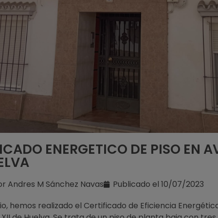
ICADO ENERGETICO DE PISO EN AV
UELVA
or
Andres M Sánchez Navas
Publicado el
10/07/2023
lio, hemos realizado el Certificado de Eficiencia Energétic
o XII de Huelva. Se trata de un piso de planta baja con tres