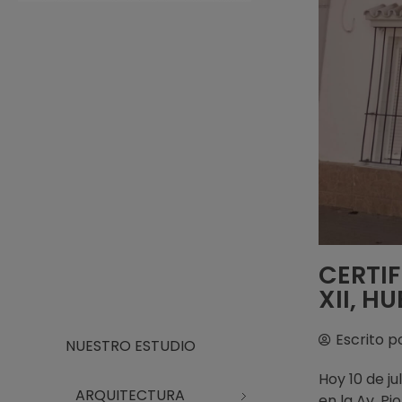
Arquitecto Huelva
Estudio de Arquitectura en Huelva
CERTIF
XII, H
Escrito p
NUESTRO ESTUDIO
Hoy 10 de ju
ARQUITECTURA
en la Av. Pi