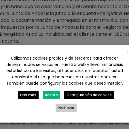
y un baño, que va a ser vendido y el cliente necesita el CE
 en la Junta de Andalucía junto a la etiqueta Energética. 
oda la documentación y entregada en el mismo día, con
s impuestas por la Junta de Andalucía para el Registro de
Energético Andaluz incluidas, así el cliente tiene el CEE li
 notaria.
ctar con nosotros en Calle Rico nº16, Huelva por tlf. al 6
Utilizamos cookies propias y de terceros para ofrecer
ace web
https://www.arquitectohuelva.com/presupuesto-
determinados servicios en nuestra web y llevar un análisis
huelva/
estadístico de las visitas, al hacer click en "aceptar" usted
consiente el uso que hacemos de nuestras cookies.
También puede configurar las cookies que desea instalar.
ebook
X
LinkedIn
WhatsApp
Leer más
Acepto
Configuración de cookies
il
Rechazar
TASACION HIPOTECARIA DE UN ADOSADO EN ROCIANA DEL CONDADO, HUELVA
CERTIFICACION HIPOTECARIA DE OBRA