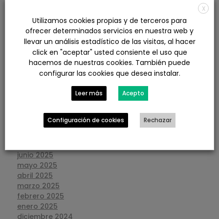
X
agosto 2026
Utilizamos cookies propias y de terceros para
julio 2026
ofrecer determinados servicios en nuestra web y
junio 2026
llevar un análisis estadístico de las visitas, al hacer
mayo 2026
click en "aceptar" usted consiente el uso que
abril 2026
marzo 2026
hacemos de nuestras cookies. También puede
febrero 2026
configurar las cookies que desea instalar.
enero 2026
diciembre 2025
Leer más
Acepto
noviembre 2025
octubre 2025
Configuración de cookies
Rechazar
septiembre 2025
agosto 2025
julio 2025
junio 2025
mayo 2025
abril 2025
marzo 2025
febrero 2025
enero 2025
diciembre 2024