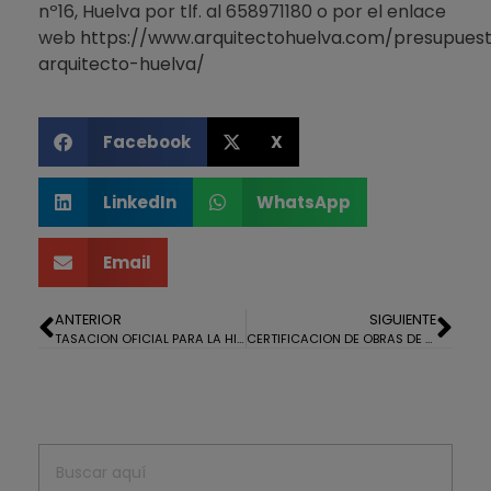
nº16, Huelva por tlf. al 658971180 o por el enlace
web
https://www.arquitectohuelva.com/presupues
arquitecto-huelva/
Facebook
X
LinkedIn
WhatsApp
Email
ANTERIOR
SIGUIENTE
TASACION OFICIAL PARA LA HIPOTECA DE UN PISO EN LA ORDEN, HUELVA
CERTIFICACION DE OBRAS DE UNA VIVIENDA EN CONSTRUCCIÓN EN LA MONACILLA