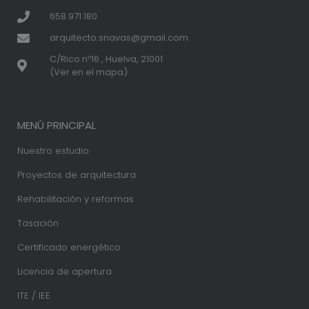
658 971 180
arquitecto.snavas@gmail.com
C/Rico nº16 , Huelva, 21001
(Ver en el mapa)
MENÚ PRINCIPAL
Nuestro estudio
Proyectos de arquitectura
Rehabilitación y reformas
Tasación
Certificado energético
Licencia de apertura
ITE / IEE