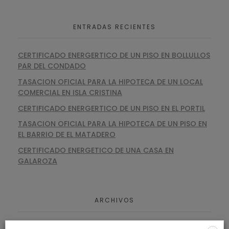
ENTRADAS RECIENTES
CERTIFICADO ENERGERTICO DE UN PISO EN BOLLULLOS
PAR DEL CONDADO
TASACION OFICIAL PARA LA HIPOTECA DE UN LOCAL
COMERCIAL EN ISLA CRISTINA
CERTIFICADO ENERGERTICO DE UN PISO EN EL PORTIL
TASACION OFICIAL PARA LA HIPOTECA DE UN PISO EN
EL BARRIO DE EL MATADERO
CERTIFICADO ENERGETICO DE UNA CASA EN
GALAROZA
ARCHIVOS
agosto 2026