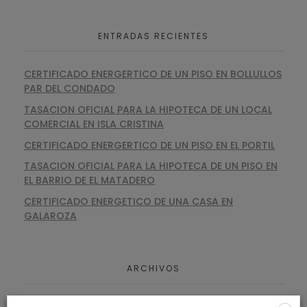
ENTRADAS RECIENTES
CERTIFICADO ENERGERTICO DE UN PISO EN BOLLULLOS
PAR DEL CONDADO
TASACION OFICIAL PARA LA HIPOTECA DE UN LOCAL
COMERCIAL EN ISLA CRISTINA
CERTIFICADO ENERGERTICO DE UN PISO EN EL PORTIL
TASACION OFICIAL PARA LA HIPOTECA DE UN PISO EN
EL BARRIO DE EL MATADERO
CERTIFICADO ENERGETICO DE UNA CASA EN
GALAROZA
ARCHIVOS
agosto 2026