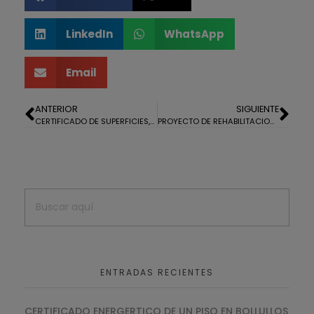
LinkedIn
WhatsApp
Email
ANTERIOR
SIGUIENTE
CERTIFICADO DE SUPERFICIES, ANTIGÜEDAD, ESTADO CONSTRUCTIVO, USO Y GEORREFERENCIACIÓN CATASTRAL DE UN EDIFICIO.
PROYECTO DE REHABILITACION DE ZONAS COMUNES EN SOPORTAL DE EDIFICIO
ENTRADAS RECIENTES
CERTIFICADO ENERGERTICO DE UN PISO EN BOLLULLOS