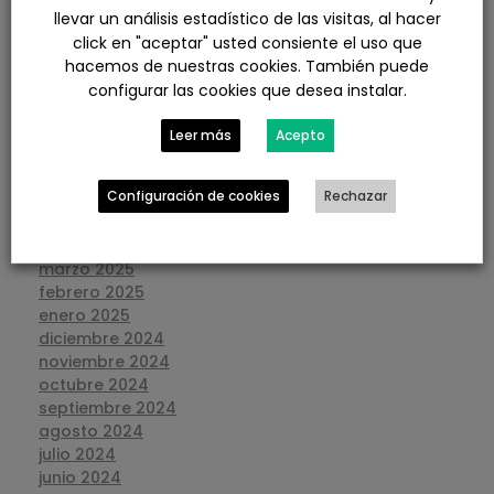
febrero 2026
llevar un análisis estadístico de las visitas, al hacer
enero 2026
click en "aceptar" usted consiente el uso que
diciembre 2025
hacemos de nuestras cookies. También puede
noviembre 2025
configurar las cookies que desea instalar.
octubre 2025
septiembre 2025
Leer más
Acepto
agosto 2025
julio 2025
Configuración de cookies
Rechazar
junio 2025
mayo 2025
abril 2025
marzo 2025
febrero 2025
enero 2025
diciembre 2024
noviembre 2024
octubre 2024
septiembre 2024
agosto 2024
julio 2024
junio 2024