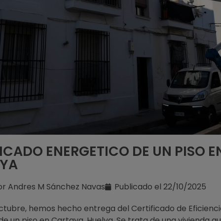
ICADO ENERGETICO DE UN PISO E
YA
or
Andres M Sánchez Navas
Publicado el
22/10/2025
ctubre, hemos hecho entrega del Certificado de Eficienci
de un piso en Cartaya, Huelva. Se trata de una vivienda qu