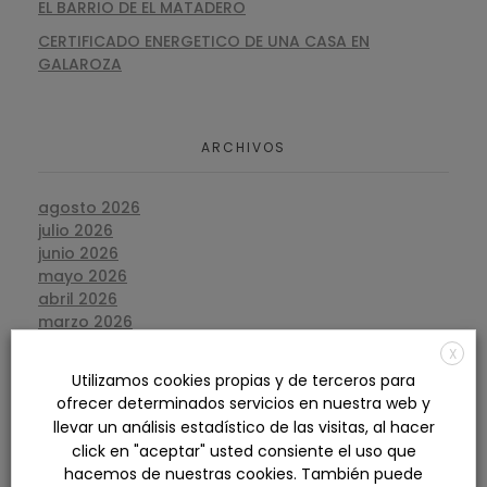
EL BARRIO DE EL MATADERO
CERTIFICADO ENERGETICO DE UNA CASA EN
GALAROZA
ARCHIVOS
agosto 2026
julio 2026
junio 2026
mayo 2026
abril 2026
marzo 2026
febrero 2026
X
enero 2026
Utilizamos cookies propias y de terceros para
diciembre 2025
ofrecer determinados servicios en nuestra web y
noviembre 2025
llevar un análisis estadístico de las visitas, al hacer
octubre 2025
click en "aceptar" usted consiente el uso que
septiembre 2025
hacemos de nuestras cookies. También puede
agosto 2025