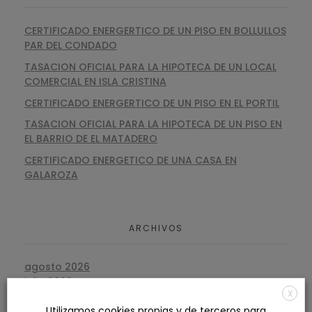
CERTIFICADO ENERGERTICO DE UN PISO EN BOLLULLOS
PAR DEL CONDADO
TASACION OFICIAL PARA LA HIPOTECA DE UN LOCAL
COMERCIAL EN ISLA CRISTINA
CERTIFICADO ENERGERTICO DE UN PISO EN EL PORTIL
TASACION OFICIAL PARA LA HIPOTECA DE UN PISO EN
EL BARRIO DE EL MATADERO
CERTIFICADO ENERGETICO DE UNA CASA EN
GALAROZA
ARCHIVOS
agosto 2026
julio 2026
X
junio 2026
Utilizamos cookies propias y de terceros para
mayo 2026