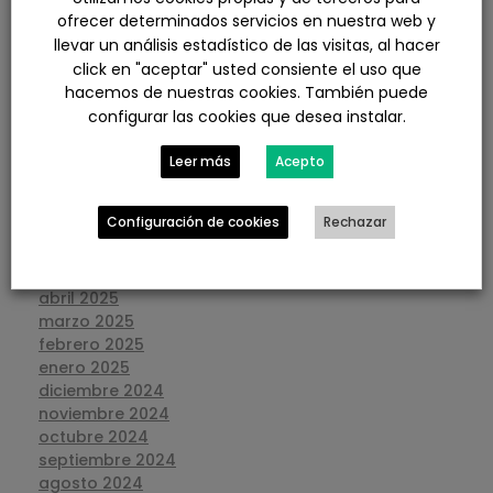
abril 2026
ofrecer determinados servicios en nuestra web y
marzo 2026
llevar un análisis estadístico de las visitas, al hacer
febrero 2026
click en "aceptar" usted consiente el uso que
enero 2026
hacemos de nuestras cookies. También puede
diciembre 2025
configurar las cookies que desea instalar.
noviembre 2025
octubre 2025
Leer más
Acepto
septiembre 2025
agosto 2025
Configuración de cookies
Rechazar
julio 2025
junio 2025
mayo 2025
abril 2025
marzo 2025
febrero 2025
enero 2025
diciembre 2024
noviembre 2024
octubre 2024
septiembre 2024
agosto 2024