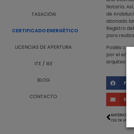
Notaría. Así
de Andalucí
TASACIÓN
abonado las
Registro de
CERTIFICADO ENERGÉTICO
para realiza
LICENCIAS DE APERTURA
Podéis conta
por el enl
arquitecto-
ITE / IEE
BLOG
Fac
CONTACTO
Ema
ANTERIOR
CEE DE UN PI