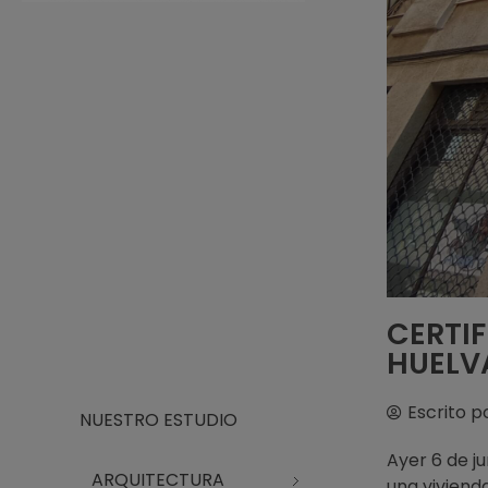
Arquitecto Huelva
Estudio de Arquitectura en Huelva
CERTIF
HUELV
Escrito p
NUESTRO ESTUDIO
Ayer 6 de j
ARQUITECTURA
una viviend