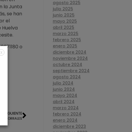
agosto 2025
n la Junta
julio 2025
ás, se han
junio 2025
or el
mayo 2025
e Huelva
abril 2025
marzo 2025
esite.
febrero 2025
enero 2025
58971180 o
diciembre 2024
X
noviembre 2024
octubre 2024
septiembre 2024
agosto 2024
julio 2024
junio 2024
mayo 2024
abril 2024
marzo 2024
SIGUIENTE
febrero 2024
 EN CORRALES
enero 2024
diciembre 2023