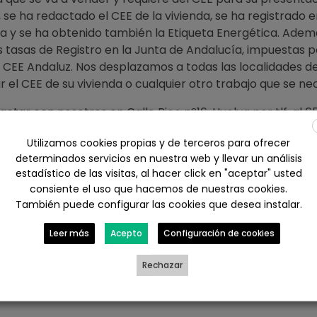
, se ha redactado el CEE de la vivienda, se ha registrado e
a y se ha obtenido también la Etiqueta Energética. Adem
 tasas de Registro en la Junta de Andalucía, impuestas p
l CEE Andaluz. Nos desplazamos a todas las localidades d
r el CEE de su vivienda o cualquier otro trabajo que se nec
ctar con nosotros en Calle Rico nº16, Huelva por tlf. al 6
ace web
https://www.arquitectohuelva.com/presupuesto-
Utilizamos cookies propias y de terceros para ofrecer
huelva/
determinados servicios en nuestra web y llevar un análisis
estadístico de las visitas, al hacer click en "aceptar" usted
consiente el uso que hacemos de nuestras cookies.
ebook
X
LinkedIn
WhatsApp
También puede configurar las cookies que desea instalar.
Leer más
Acepto
Configuración de cookies
il
Rechazar
SO EN HUELVA
VALORACION PATRIMONIAL DE CASA