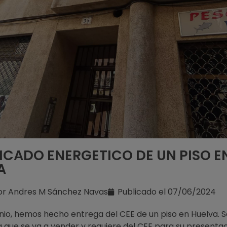
ICADO ENERGETICO DE UN PISO E
A
or
Andres M Sánchez Navas
Publicado el
07/06/2024
unio, hemos hecho entrega del CEE de un piso en Huelva. S
a que se va a vender y requiere del CEE para su presenta