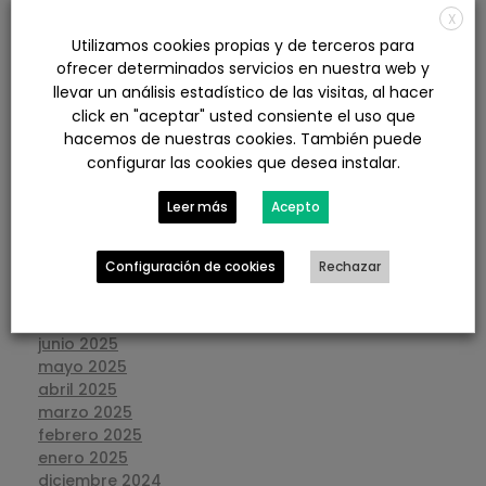
X
agosto 2026
Utilizamos cookies propias y de terceros para
julio 2026
ofrecer determinados servicios en nuestra web y
junio 2026
llevar un análisis estadístico de las visitas, al hacer
mayo 2026
click en "aceptar" usted consiente el uso que
abril 2026
marzo 2026
hacemos de nuestras cookies. También puede
febrero 2026
configurar las cookies que desea instalar.
enero 2026
diciembre 2025
Leer más
Acepto
noviembre 2025
octubre 2025
Configuración de cookies
Rechazar
septiembre 2025
agosto 2025
julio 2025
junio 2025
mayo 2025
abril 2025
marzo 2025
febrero 2025
enero 2025
diciembre 2024