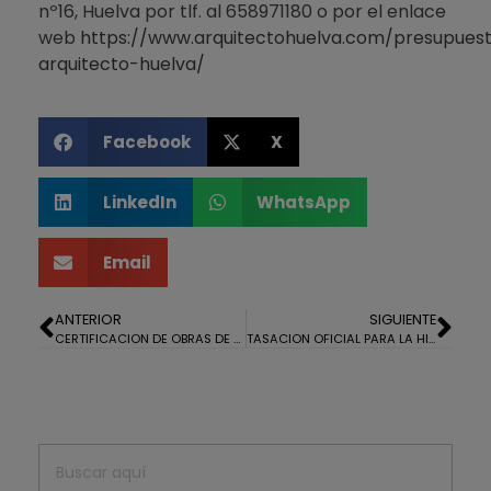
nº16, Huelva por tlf. al 658971180 o por el enlace
web
https://www.arquitectohuelva.com/presupues
arquitecto-huelva/
Facebook
X
LinkedIn
WhatsApp
Email
ANTERIOR
SIGUIENTE
CERTIFICACION DE OBRAS DE UNA VIVIENDA EN CONSTRUCCIÓN EN BOLLULLOS PAR DEL CONDADO
TASACION OFICIAL PARA LA HIPOTECA DE UNA NAVE INDUSTRIAL EN HUELVA