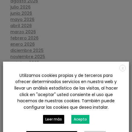
agosto 2026
julio 2026
junio 2026
mayo 2026
abril 2026
marzo 2026
febrero 2026
enero 2026
diciembre 2025
noviembre 2025
octubre 2025
X
septiembre 2025
agosto 2025
Utilizamos cookies propias y de terceros para
julio 2025
ofrecer determinados servicios en nuestra web y
junio 2025
llevar un análisis estadístico de las visitas, al hacer
mayo 2025
click en "aceptar" usted consiente el uso que
abril 2025
hacemos de nuestras cookies. También puede
marzo 2025
configurar las cookies que desea instalar.
febrero 2025
enero 2025
Leer más
Acepto
diciembre 2024
noviembre 2024