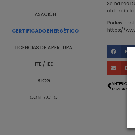
Se ha reali
obtenido la
TASACIÓN
Podeis cont
https://ww
CERTIFICADO ENERGÉTICO
LICENCIAS DE APERTURA
Fac
ITE / IEE
Ema
BLOG
ANTERIOR
CONTACTO