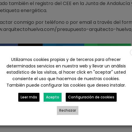
zado también el registro del CEE en la Junta de Andalucía 
 etiqueta energética.
actar conmigo por teléfono o por email a través del form
w.arquitectohuelva.com/presupuesto-arquitecto-huelva
ebook
X
LinkedIn
WhatsApp
Utilizamos cookies propias y de terceros para ofrecer
determinados servicios en nuestra web y llevar un análisis
il
estadístico de las visitas, al hacer click en "aceptar" usted
consiente el uso que hacemos de nuestras cookies.
También puede configurar las cookies que desea instalar.
TASACION HIPOTECARIA DE UN PISO EN HUELVA, BARRIADA DE EL TORREJON
CERTIFICACION DE OBRAS EN 
Leer más
Acepto
Configuración de cookies
Rechazar