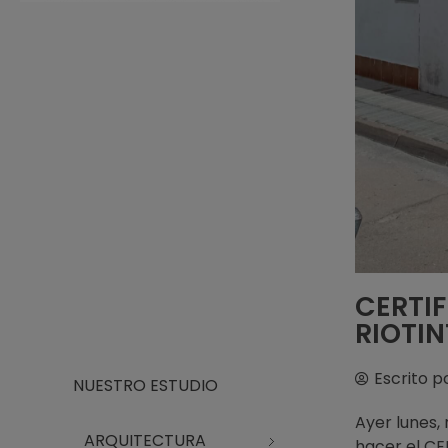
Arquitecto Huelva
Estudio de Arquitectura en Huelva
CERTI
RIOTIN
Escrito p
NUESTRO ESTUDIO
Ayer lunes, 
ARQUITECTURA
hacer el CE