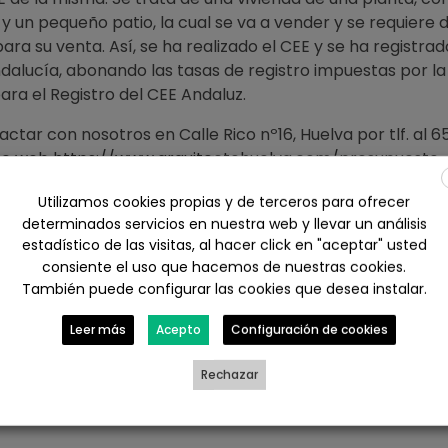
 y un pequeño patio, la cual se va a vender y se requiere 
para su venta. Así, se ha realizado el CEE y se ha registrad
dalucía, abonando las tasas de registro impuestas por la
ara el Registro del CEE Andaluz.
ctar con nosotros en Calle Rico nº16, Huelva por tlf. al 6
ace web
https://www.arquitectohuelva.com/presupuesto-
huelva/
Utilizamos cookies propias y de terceros para ofrecer
determinados servicios en nuestra web y llevar un análisis
estadístico de las visitas, al hacer click en "aceptar" usted
ebook
X
LinkedIn
WhatsApp
consiente el uso que hacemos de nuestras cookies.
También puede configurar las cookies que desea instalar.
il
Leer más
Acepto
Configuración de cookies
Rechazar
CERTIFICADO DE EFICIENCIA ENERGETICA DE UN PISO EN HUELVA
CERTIFICADO ENERGETICO DE UNA CAS