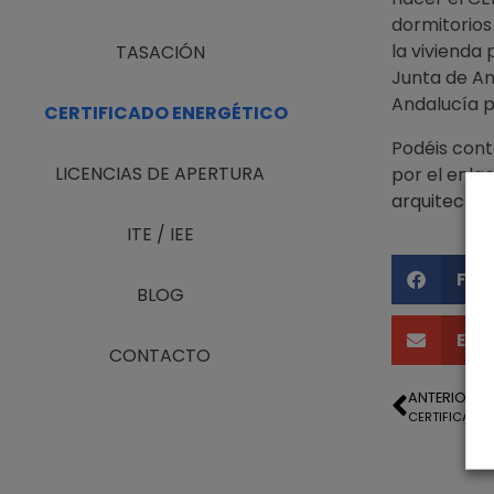
dormitorios
la vivienda 
TASACIÓN
Junta de An
Andalucía p
CERTIFICADO ENERGÉTICO
Podéis conta
LICENCIAS DE APERTURA
por el enl
arquitecto-
ITE / IEE
Fac
BLOG
Ema
CONTACTO
ANTERIOR