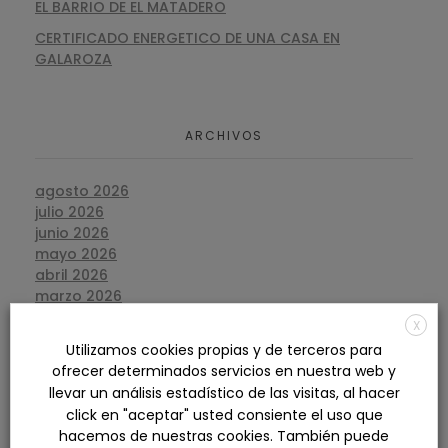
EL BARRIO DE EL MATADERO
CERTIFICADO ENERGETICO DE UNA CASA EN
GALAROZA
ARCHIVOS
agosto 2026
julio 2026
junio 2026
mayo 2026
abril 2026
marzo 2026
febrero 2026
X
enero 2026
Utilizamos cookies propias y de terceros para
diciembre 2025
ofrecer determinados servicios en nuestra web y
noviembre 2025
llevar un análisis estadístico de las visitas, al hacer
octubre 2025
click en "aceptar" usted consiente el uso que
septiembre 2025
hacemos de nuestras cookies. También puede
agosto 2025