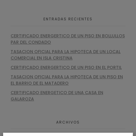
ENTRADAS RECIENTES
CERTIFICADO ENERGERTICO DE UN PISO EN BOLLULLOS
PAR DEL CONDADO
TASACION OFICIAL PARA LA HIPOTECA DE UN LOCAL
COMERCIAL EN ISLA CRISTINA
CERTIFICADO ENERGERTICO DE UN PISO EN EL PORTIL
TASACION OFICIAL PARA LA HIPOTECA DE UN PISO EN
EL BARRIO DE EL MATADERO
CERTIFICADO ENERGETICO DE UNA CASA EN
GALAROZA
ARCHIVOS