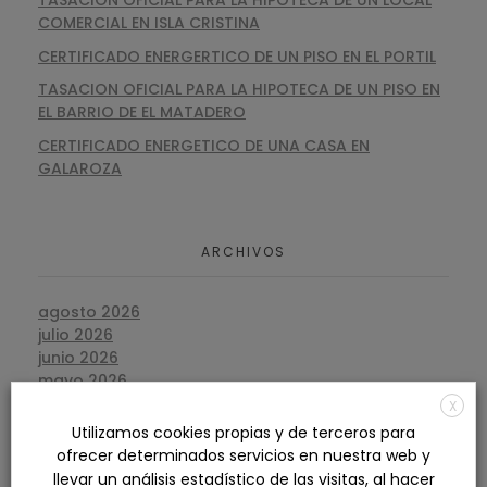
COMERCIAL EN ISLA CRISTINA
CERTIFICADO ENERGERTICO DE UN PISO EN EL PORTIL
TASACION OFICIAL PARA LA HIPOTECA DE UN PISO EN
EL BARRIO DE EL MATADERO
CERTIFICADO ENERGETICO DE UNA CASA EN
GALAROZA
ARCHIVOS
agosto 2026
julio 2026
junio 2026
mayo 2026
abril 2026
X
marzo 2026
Utilizamos cookies propias y de terceros para
febrero 2026
ofrecer determinados servicios en nuestra web y
enero 2026
llevar un análisis estadístico de las visitas, al hacer