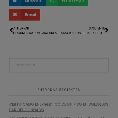
LinkedIn
WhatsApp
Email
ANTERIOR
SIGUIENTE
DOCUMENTACION PARA LINEA 3 DE AYUDAS DEL PLAN ECO-VIVIENDA
TASACION HIPOTECARIA DE UN ADOSADO EN ISLANTILLA
ENTRADAS RECIENTES
CERTIFICADO ENERGERTICO DE UN PISO EN BOLLULLOS
PAR DEL CONDADO
TASACION OFICIAL PARA LA HIPOTECA DE UN LOCAL