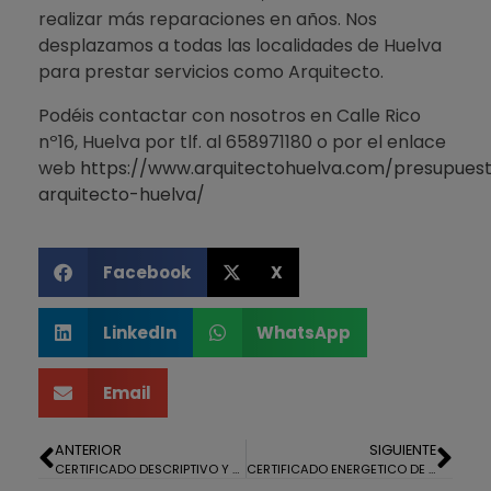
realizar más reparaciones en años. Nos
desplazamos a todas las localidades de Huelva
para prestar servicios como Arquitecto.
Podéis contactar con nosotros en Calle Rico
nº16, Huelva por tlf. al 658971180 o por el enlace
web
https://www.arquitectohuelva.com/presupues
arquitecto-huelva/
Facebook
X
LinkedIn
WhatsApp
Email
ANTERIOR
SIGUIENTE
CERTIFICADO DESCRIPTIVO Y GRAFICO DE 4 VIVIENDAS EN PUNTA UMBRIA
CERTIFICADO ENERGETICO DE UN PISO EN GIBRALEON