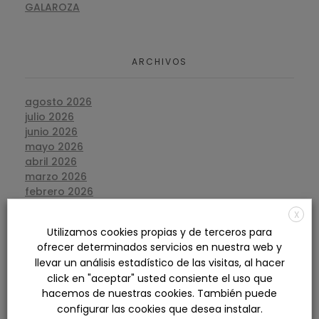
GALAROZA
ARCHIVOS
agosto 2026
julio 2026
junio 2026
mayo 2026
abril 2026
marzo 2026
febrero 2026
enero 2026
X
diciembre 2025
Utilizamos cookies propias y de terceros para
noviembre 2025
ofrecer determinados servicios en nuestra web y
octubre 2025
llevar un análisis estadístico de las visitas, al hacer
septiembre 2025
click en "aceptar" usted consiente el uso que
agosto 2025
hacemos de nuestras cookies. También puede
julio 2025
configurar las cookies que desea instalar.
junio 2025