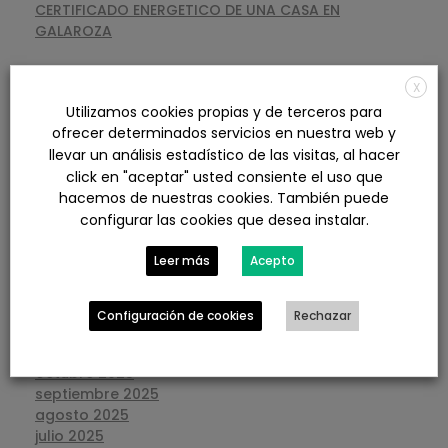
CERTIFICADO ENERGETICO DE UNA CASA EN
GALAROZA
X
ARCHIVOS
Utilizamos cookies propias y de terceros para
ofrecer determinados servicios en nuestra web y
llevar un análisis estadístico de las visitas, al hacer
agosto 2026
click en "aceptar" usted consiente el uso que
julio 2026
hacemos de nuestras cookies. También puede
junio 2026
configurar las cookies que desea instalar.
mayo 2026
abril 2026
Leer más
Acepto
marzo 2026
febrero 2026
enero 2026
Configuración de cookies
Rechazar
diciembre 2025
noviembre 2025
octubre 2025
septiembre 2025
agosto 2025
julio 2025