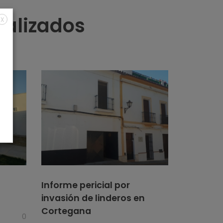
ealizados
X
Informe pericial por
invasión de linderos en
Cortegana
0