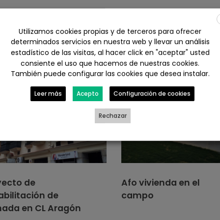
Otros trabajos r
Utilizamos cookies propias y de terceros para ofrecer
determinados servicios en nuestra web y llevar un análisis
estadístico de las visitas, al hacer click en "aceptar" usted
consiente el uso que hacemos de nuestras cookies.
También puede configurar las cookies que desea instalar.
Leer más
Acepto
Configuración de cookies
Rechazar
yecto de
Afo vivienda en el
bilitación de
campo
hada en CL Aragón