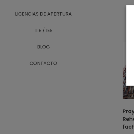
LICENCIAS DE APERTURA
ITE / IEE
BLOG
CONTACTO
Pro
Reha
fac