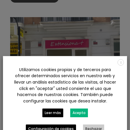
X
Utilizamos cookies propias y de terceros para
ofrecer determinados servicios en nuestra web y
llevar un análisis estadístico de las visitas, al hacer
click en "aceptar" usted consiente el uso que
hacemos de nuestras cookies. También puede
configurar las cookies que desea instalar.
Apertura de tienda de café,
Leer más
Acepto
chocolate y té en CL José Nogales
Configuración de cookies
Rechazar
0