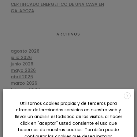
CERTIFICADO ENERGETICO DE UNA CASA EN
GALAROZA
ARCHIVOS
agosto 2026
julio 2026
junio 2026
mayo 2026
abril 2026
marzo 2026
febrero 2026
enero 2026
X
diciembre 2025
Utilizamos cookies propias y de terceros para
noviembre 2025
ofrecer determinados servicios en nuestra web y
octubre 2025
llevar un análisis estadístico de las visitas, al hacer
septiembre 2025
click en "aceptar" usted consiente el uso que
agosto 2025
hacemos de nuestras cookies. También puede
julio 2025
configurar las cookies que desea instalar.