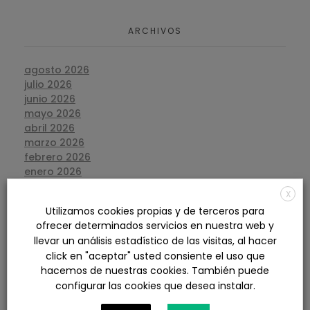
ARCHIVOS
agosto 2026
julio 2026
junio 2026
mayo 2026
abril 2026
marzo 2026
febrero 2026
enero 2026
diciembre 2025
X
noviembre 2025
Utilizamos cookies propias y de terceros para
octubre 2025
ofrecer determinados servicios en nuestra web y
septiembre 2025
llevar un análisis estadístico de las visitas, al hacer
agosto 2025
click en "aceptar" usted consiente el uso que
julio 2025
hacemos de nuestras cookies. También puede
junio 2025
configurar las cookies que desea instalar.
mayo 2025
abril 2025