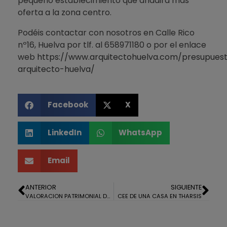
pequeño establecimiento que añadirá más
oferta a la zona centro.
Podéis contactar con nosotros en Calle Rico
nº16, Huelva por tlf. al 658971180 o por el enlace
web
https://www.arquitectohuelva.com/presupues
arquitecto-huelva/
Facebook
X
LinkedIn
WhatsApp
Email
ANTERIOR
SIGUIENTE
VALORACION PATRIMONIAL DE DOS INMUEBLES EN NIEBLA
CEE DE UNA CASA EN THARSIS