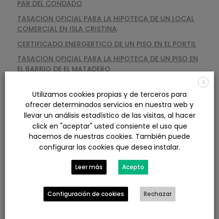
PAR DEL CONDADO
TASACION OFICIAL PARA LA HIPOTECA DE UN LOCAL
COMERCIAL EN ISLA CRISTINA
CERTIFICADO ENERGERTICO DE UN PISO EN EL PORTIL
TASACION OFICIAL PARA LA HIPOTECA DE UN PISO EN
EL BARRIO DE EL MATADERO
X
CERTIFICADO ENERGETICO DE UNA CASA EN
Utilizamos cookies propias y de terceros para
GALAROZA
ofrecer determinados servicios en nuestra web y
llevar un análisis estadístico de las visitas, al hacer
click en "aceptar" usted consiente el uso que
ARCHIVOS
hacemos de nuestras cookies. También puede
configurar las cookies que desea instalar.
agosto 2026
Leer más
Acepto
julio 2026
junio 2026
mayo 2026
Configuración de cookies
Rechazar
abril 2026
marzo 2026