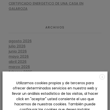
CERTIFICADO ENERGETICO DE UNA CASA EN
GALAROZA
ARCHIVOS
agosto 2026
julio 2026
junio 2026
mayo 2026
abril 2026
marzo 2026
febrero 2026
enero 2026
X
diciembre 2025
Utilizamos cookies propias y de terceros para
noviembre 2025
ofrecer determinados servicios en nuestra web y
octubre 2025
llevar un análisis estadístico de las visitas, al hacer
septiembre 2025
click en "aceptar" usted consiente el uso que
agosto 2025
hacemos de nuestras cookies. También puede
julio 2025
configurar las cookies que desea instalar.