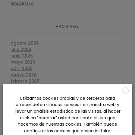
GALAROZA
ARCHIVOS
agosto 2026
julio 2026
junio 2026
mayo 2026
abril 2026
marzo 2026
febrero 2026
enero 2026
X
diciembre 2025
Utilizamos cookies propias y de terceros para
noviembre 2025
ofrecer determinados servicios en nuestra web y
octubre 2025
llevar un análisis estadístico de las visitas, al hacer
septiembre 2025
click en "aceptar" usted consiente el uso que
agosto 2025
hacemos de nuestras cookies. También puede
julio 2025
configurar las cookies que desea instalar.
junio 2025