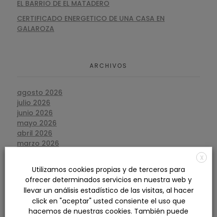
EL BARRIO DE EL MATADERO
CERTIFICADO ENERGETICO DE UNA CASA EN
GALAROZA
ARCHIVOS
agosto 2026
julio 2026
junio 2026
mayo 2026
abril 2026
marzo 2026
febrero 2026
X
enero 2026
Utilizamos cookies propias y de terceros para
diciembre 2025
ofrecer determinados servicios en nuestra web y
noviembre 2025
llevar un análisis estadístico de las visitas, al hacer
octubre 2025
click en "aceptar" usted consiente el uso que
septiembre 2025
hacemos de nuestras cookies. También puede
agosto 2025