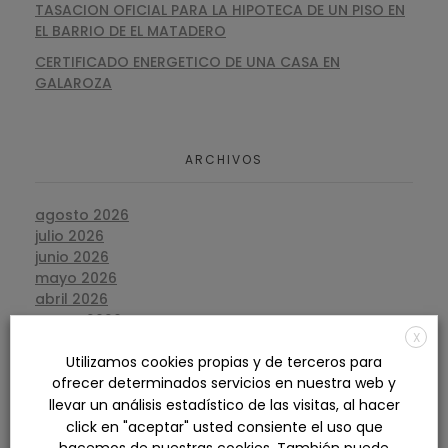
TASACION OFICIAL PARA LA HIPOTECA DE UN PISO EN
EL BARRIO DE EL MATADERO
CERTIFICADO ENERGETICO DE UNA CASA EN
GALAROZA
ARCHIVOS
agosto 2026
julio 2026
junio 2026
mayo 2026
abril 2026
marzo 2026
X
febrero 2026
Utilizamos cookies propias y de terceros para
enero 2026
diciembre 2025
ofrecer determinados servicios en nuestra web y
noviembre 2025
llevar un análisis estadístico de las visitas, al hacer
octubre 2025
click en "aceptar" usted consiente el uso que
septiembre 2025