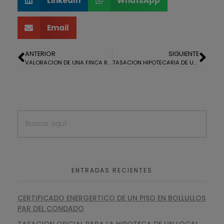
LinkedIn
WhatsApp
Email
ANTERIOR
SIGUIENTE
VALORACION DE UNA FINCA RUSTICA EN ALOSNO
TASACION HIPOTECARIA DE UNA NAVE INDUSTRIAL EN HUELVA
ENTRADAS RECIENTES
CERTIFICADO ENERGERTICO DE UN PISO EN BOLLULLOS
PAR DEL CONDADO
TASACION OFICIAL PARA LA HIPOTECA DE UN LOCAL