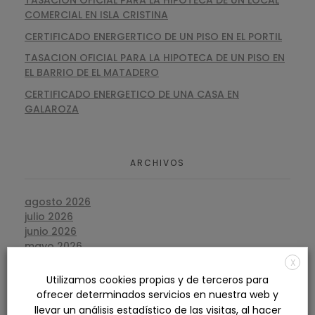
COMERCIAL EN ISLA CRISTINA
CERTIFICADO ENERGERTICO DE UN PISO EN EL PORTIL
TASACION OFICIAL PARA LA HIPOTECA DE UN PISO EN
EL BARRIO DE EL MATADERO
CERTIFICADO ENERGETICO DE UNA CASA EN
GALAROZA
ARCHIVOS
agosto 2026
julio 2026
junio 2026
mayo 2026
abril 2026
X
marzo 2026
Utilizamos cookies propias y de terceros para
febrero 2026
ofrecer determinados servicios en nuestra web y
enero 2026
llevar un análisis estadístico de las visitas, al hacer