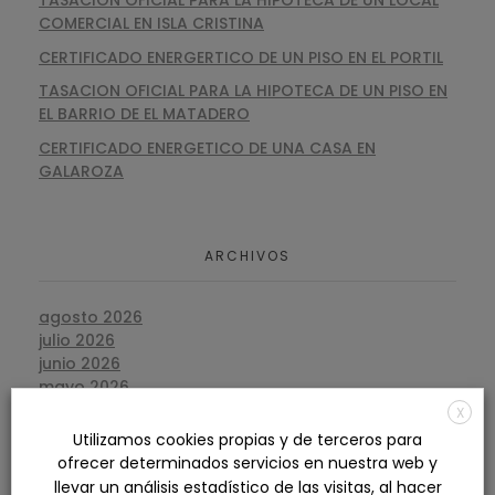
COMERCIAL EN ISLA CRISTINA
CERTIFICADO ENERGERTICO DE UN PISO EN EL PORTIL
TASACION OFICIAL PARA LA HIPOTECA DE UN PISO EN
EL BARRIO DE EL MATADERO
CERTIFICADO ENERGETICO DE UNA CASA EN
GALAROZA
ARCHIVOS
agosto 2026
julio 2026
junio 2026
mayo 2026
abril 2026
X
marzo 2026
Utilizamos cookies propias y de terceros para
febrero 2026
ofrecer determinados servicios en nuestra web y
enero 2026
llevar un análisis estadístico de las visitas, al hacer