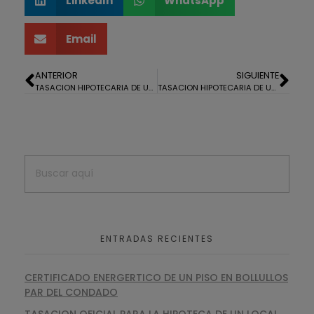
LinkedIn
WhatsApp
Email
ANTERIOR
SIGUIENTE
TASACION HIPOTECARIA DE UN PISO Y UN GARAJE EN EL MOLINO DE LA VEGA, HUELVA
TASACION HIPOTECARIA DE UN ADOSADO EN MOGUER
ENTRADAS RECIENTES
CERTIFICADO ENERGERTICO DE UN PISO EN BOLLULLOS
PAR DEL CONDADO
TASACION OFICIAL PARA LA HIPOTECA DE UN LOCAL