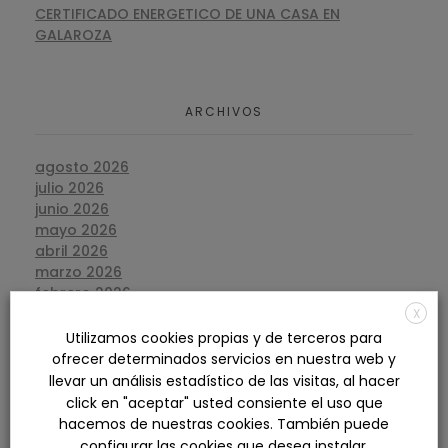
CERTIFICADO ENERGETICO DE UNA CASA EN
GALAROZA
ARCHIVOS
agosto 2026
julio 2026
junio 2026
mayo 2026
abril 2026
marzo 2026
febrero 2026
enero 2026
X
diciembre 2025
Utilizamos cookies propias y de terceros para
noviembre 2025
ofrecer determinados servicios en nuestra web y
octubre 2025
llevar un análisis estadístico de las visitas, al hacer
septiembre 2025
click en "aceptar" usted consiente el uso que
agosto 2025
hacemos de nuestras cookies. También puede
julio 2025
configurar las cookies que desea instalar.