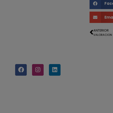
Fac
Ema
ANTERIOR