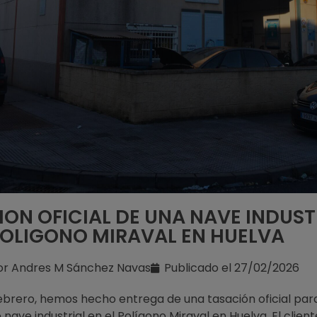
ON OFICIAL DE UNA NAVE INDUST
POLIGONO MIRAVAL EN HUELVA
or
Andres M Sánchez Navas
Publicado el
27/02/2026
ebrero, hemos hecho entrega de una tasación oficial para
nave industrial en el Polígono Miraval en Huelva. El clien