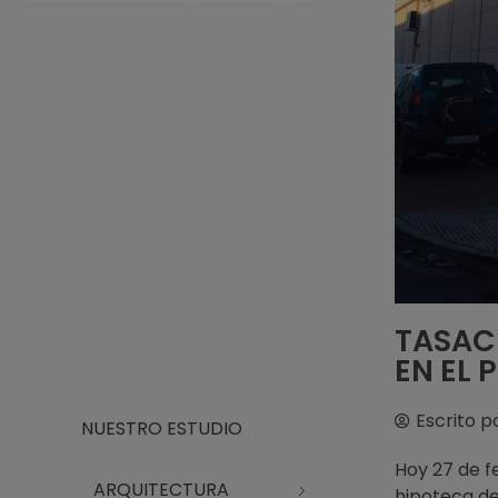
Arquitecto Huelva
Estudio de Arquitectura en Huelva
TASACI
EN EL 
Escrito p
NUESTRO ESTUDIO
Hoy 27 de f
ARQUITECTURA
hipoteca de 