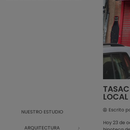
Arquitecto Huelva
Estudio de Arquitectura en Huelva
TASACI
LOCAL
Escrito p
NUESTRO ESTUDIO
Hoy 23 de o
ARQUITECTURA
hipoteca de 