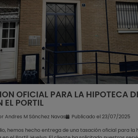
ON OFICIAL PARA LA HIPOTECA D
N EL PORTIL
or
Andres M Sánchez Navas
Publicado el
23/07/2025
ulio, hemos hecho entrega de una tasación oficial para la
 en el Portil, Huelva. El cliente ha solicitado nuestros serv