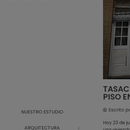
Arquitecto Huelva
Estudio de Arquitectura en Huelva
TASACI
PISO E
Escrito p
NUESTRO ESTUDIO
Hoy 23 de j
ARQUITECTURA
una vivienda