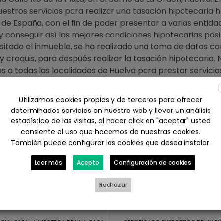
nuestros servicios para realizar una tasación hipotecari
 de España, con el fin de poder presentar a varias entida
 y conseguir así las mejores condiciones hipotecarias posi
visitado el inmueble, se ha realizado una toma de datos co
y croquis, para después realizar la tasación hipotecaria. 
 a todas las localidades de Huelva para prestar servici
Utilizamos cookies propias y de terceros para ofrecer
ctar con nosotros en Calle Rico nº16, Huelva por tlf. al 6
determinados servicios en nuestra web y llevar un análisis
ace web
https://www.arquitectohuelva.com/presupuesto-
estadístico de las visitas, al hacer click en "aceptar" usted
huelva/
consiente el uso que hacemos de nuestras cookies.
También puede configurar las cookies que desea instalar.
ebook
X
LinkedIn
WhatsApp
Leer más
Acepto
Configuración de cookies
Rechazar
il