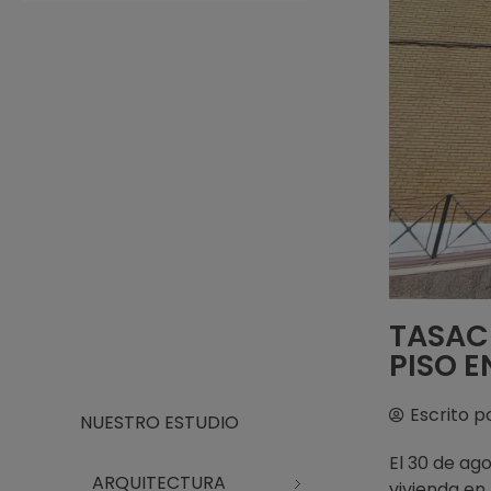
Arquitecto Huelva
Estudio de Arquitectura en Huelva
TASACI
PISO E
Escrito p
NUESTRO ESTUDIO
El 30 de ag
ARQUITECTURA
vivienda en 