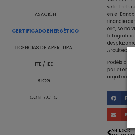
solicitado 
en el Banco
TASACIÓN
financieras
ello, se ha 
CERTIFICADO ENERGÉTICO
fotografías 
desplazamos
LICENCIAS DE APERTURA
Arquitecto.
Podéis conta
ITE / IEE
por el enl
arquitecto-
BLOG
CONTACTO
Fac
Ema
ANTERIOR