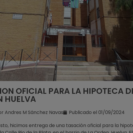
ON OFICIAL PARA LA HIPOTECA D
N HUELVA
or
Andres M Sánchez Navas
Publicado el
01/09/2024
osto, hicimos entrega de una tasación oficial para la hipo
la Calle Rio de la Plata, en el barrio de La Orden, Huelva. E