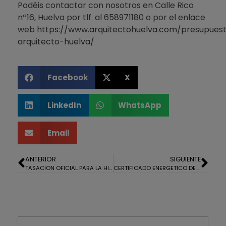
Podéis contactar con nosotros en Calle Rico
nº16, Huelva por tlf. al 658971180 o por el enlace
web
https://www.arquitectohuelva.com/presupues
arquitecto-huelva/
Facebook
X
LinkedIn
WhatsApp
Email
ANTERIOR
SIGUIENTE
TASACION OFICIAL PARA LA HIPOTECA DE UN PISO EN CARTAYA
CERTIFICADO ENERGETICO DE UN PISO EN HUELVA